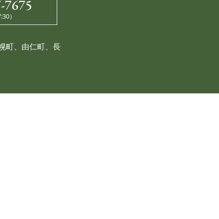
7-7675
:30）
幌町、由仁町、長