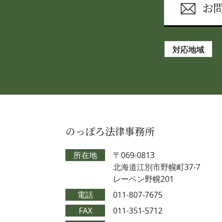
お
対応地域
のっぽろ法律事務所
所在地
〒069-0813
北海道江別市野幌町37-7
レーベン野幌201
電話
011-807-7675
FAX
011-351-5712